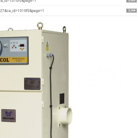
&ca_id=1010f0&page=1
3,663
0127&ca_id=1010f0&page=1
3,548