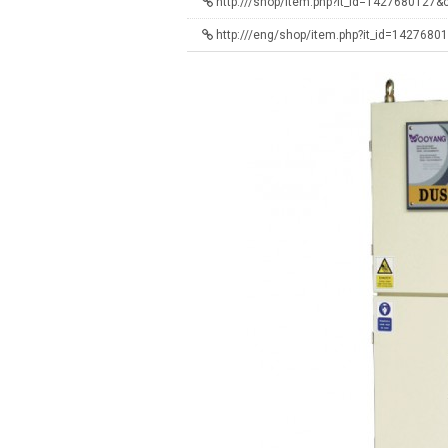
http:///shop/item.php?it_id=1427680127
http:///eng/shop/item.php?it_id=142768