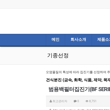
메인
회사소개
제품소
기종선정
오염물질의 특성에 따라 집진기를 선정하여 
건식분진 (금속, 화학, 식품, 제약, 목
범용백필터집진기(BF SERIE
최고관리자
0
8,751