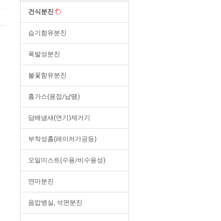
건식분진
습기함유분진
폭발성분진
불꽃함유분진
흄가스(용접/납땜)
담배냄새(연기)제거기
부착성흄(레이저가공등)
오일미스트(수용/비수용성)
연마분진
음압병실, 석면분진