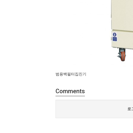
범용백필터집진기
Comments
로