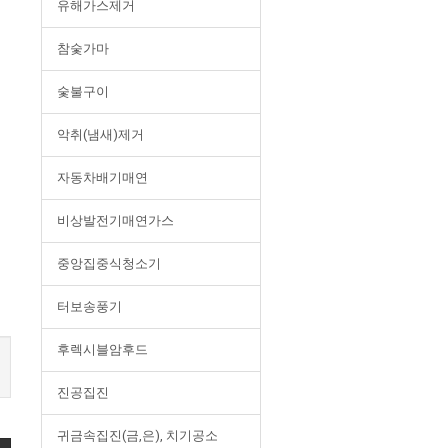
유해가스제거
참숯가마
숯불구이
악취(냄새)제거
자동차배기매연
비상발전기매연가스
중앙집중식청소기
터보송풍기
후렉시블암후드
진공집진
귀금속집진(금,은), 치기공소