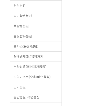
건식분진
습기함유분진
폭발성분진
불꽃함유분진
흄가스(용접/납땜)
담배냄새(연기)제거기
부착성흄(레이저가공등)
오일미스트(수용/비수용성)
연마분진
음압병실, 석면분진