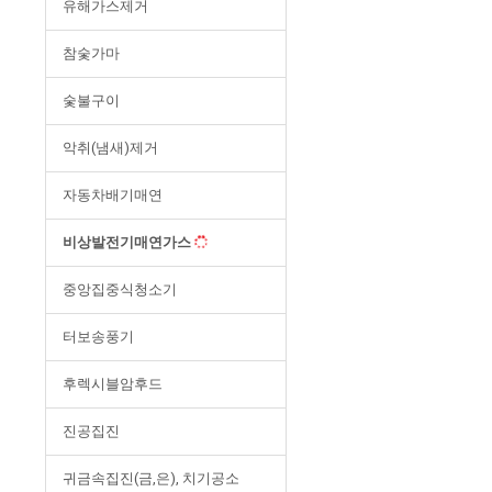
유해가스제거
참숯가마
숯불구이
악취(냄새)제거
자동차배기매연
비상발전기매연가스
중앙집중식청소기
터보송풍기
후렉시블암후드
진공집진
귀금속집진(금,은), 치기공소