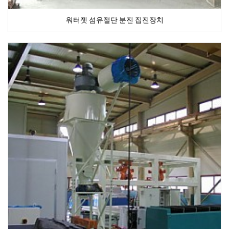
워터젯 섬유절단 분진 집진장치