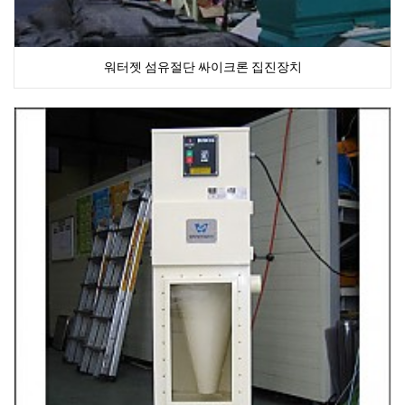
워터젯 섬유절단 싸이크론 집진장치