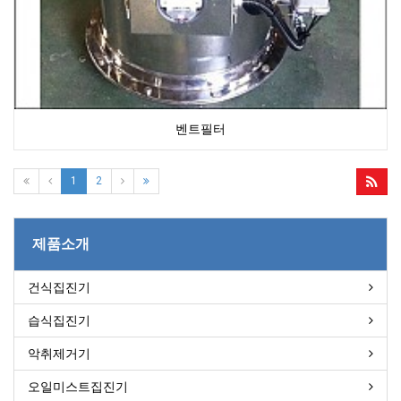
벤트필터
1
2
제품소개
건식집진기
습식집진기
악취제거기
오일미스트집진기